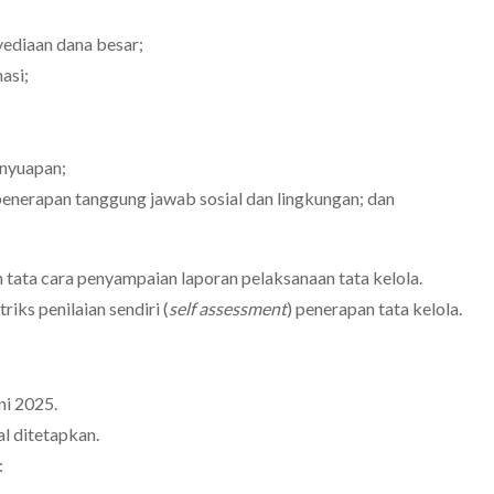
yediaan dana besar;
asi;
enyuapan;
enerapan tanggung jawab sosial dan lingkungan; dan
tata cara penyampaian laporan pelaksanaan tata kelola.
iks penilaian sendiri (
self assessment
) penerapan tata kelola.
ni 2025.
l ditetapkan.
: