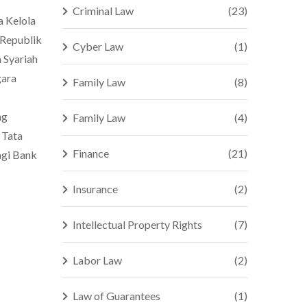
Criminal Law
(23)
a Kelola
Republik
Cyber Law
(1)
 Syariah
gara
Family Law
(8)
ng
Family Law
(4)
 Tata
Finance
(21)
agi Bank
Insurance
(2)
Intellectual Property Rights
(7)
Labor Law
(2)
Law of Guarantees
(1)