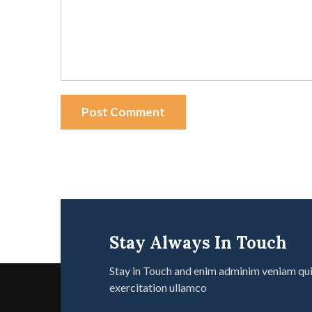
Post Comment
Stay Always In Touch
Stay in Touch and enim adminim veniam qu
exercitation ullamco