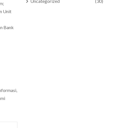
Uncategorized
(30)
m;
n Unit
an Bank
nformasi,
ami