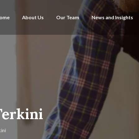
ome
About Us
Our Team
News and Insights
Terkini
ini