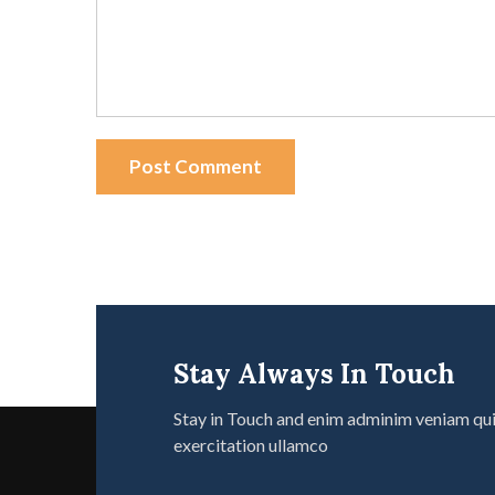
Post Comment
Stay Always In Touch
Stay in Touch and enim adminim veniam qu
exercitation ullamco