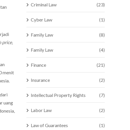
Criminal Law
(23)
atan
Cyber Law
(1)
rjadi
Family Law
(8)
 price
,
Family Law
(4)
san
Finance
(21)
0 menit
Insurance
(2)
esia.
dari
Intellectual Property Rights
(7)
ar uang
Labor Law
(2)
donesia,
Law of Guarantees
(1)