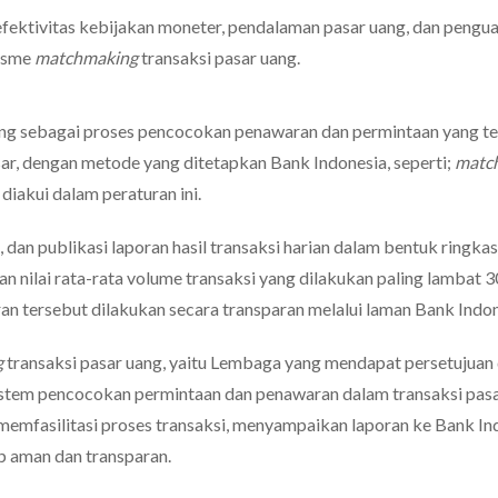
ektivitas kebijakan moneter, pendalaman pasar uang, dan pengu
nisme
matchmaking
transaksi pasar uang.
ang sebagai proses pencocokan penawaran dan permintaan yang te
sar, dengan metode yang ditetapkan Bank Indonesia, seperti;
match
diakui dalam peraturan ini.
 dan publikasi laporan hasil transaksi harian dalam bentuk ringka
an nilai rata-rata volume transaksi yang dilakukan paling lambat 3
ran tersebut dilakukan secara transparan melalui laman Bank Indon
g
transaksi pasar uang, yaitu Lembaga yang mendapat persetujuan 
stem pencocokan permintaan dan penawaran dalam transaksi pas
 memfasilitasi proses transaksi, menyampaikan laporan ke Bank In
p aman dan transparan.