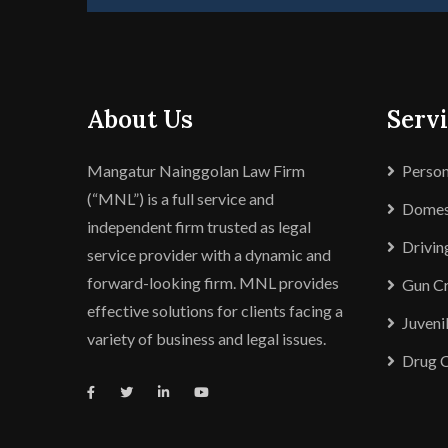
About Us
Servi
Mangatur Nainggolan Law Firm
Person
(“MNL”) is a full service and
Domest
independent firm trusted as legal
Drivin
service provider with a dynamic and
forward-looking firm. MNL provides
Gun C
effective solutions for clients facing a
Juveni
variety of business and legal issues.
Drug 