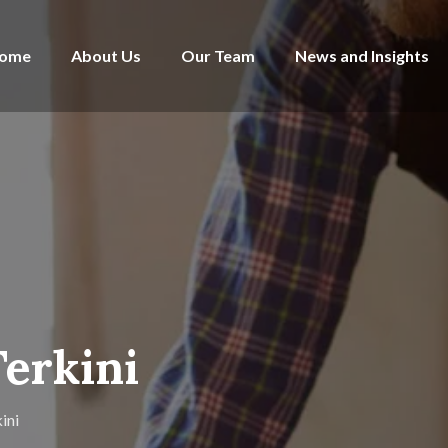
ome
About Us
Our Team
News and Insights
Terkini
ini