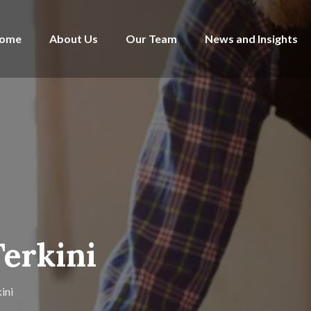
ome
About Us
Our Team
News and Insights
Terkini
ini