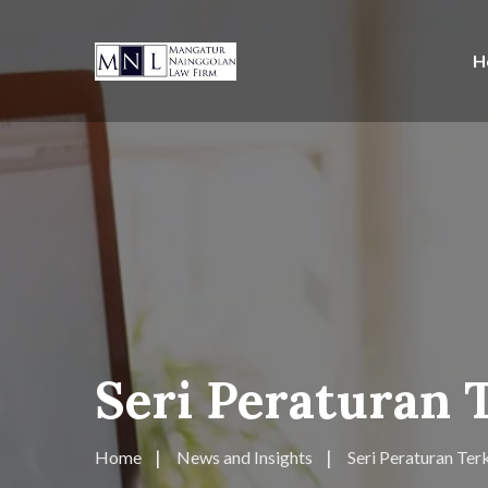
H
Seri Peraturan 
Home
News and Insights
Seri Peraturan Terk