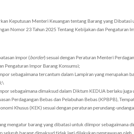
kan Keputusan Menteri Keuangan tentang Barang yang Dibatasi 
ngan Nomor 23 Tahun 2025 Tentang Kebijakan dan Pengaturan I
tasan impor (
border
) sesuai dengan Peraturan Menteri Perdaga
an Pengaturan Impor Barang Konsumsi;
impor sebagaimana tercantum dalam Lampiran yang merupakan b
;\
iimpor sebagaimana dimaksud dalam Diktum KEDUA berlaku juga 
awasan Perdagangan Bebas dan Pelabuhan Bebas (KPBPB), Tempa
onomi Khusus (KEK) sesuai dengan peraturan perundang-undanga
ang mengatur barang yang dibatasi untuk diimpor sebagaimana 
seluruh barang dimaksud tidak lagi dilakukan pengawasan oleh