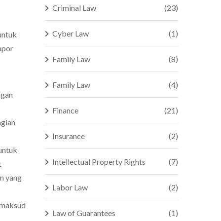
Criminal Law
(23)
Cyber Law
(1)
untuk
mpor
Family Law
(8)
Family Law
(4)
ngan
Finance
(21)
agian
Insurance
(2)
untuk
Intellectual Property Rights
(7)
t
n yang
Labor Law
(2)
dimaksud
Law of Guarantees
(1)