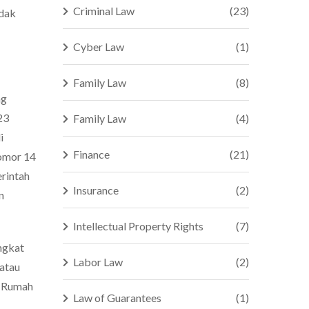
Criminal Law
(23)
idak
Cyber Law
(1)
Family Law
(8)
ng
23
Family Law
(4)
i
Finance
(21)
Nomor 14
rintah
Insurance
(2)
n
Intellectual Property Rights
(7)
ingkat
Labor Law
(2)
 atau
k Rumah
Law of Guarantees
(1)