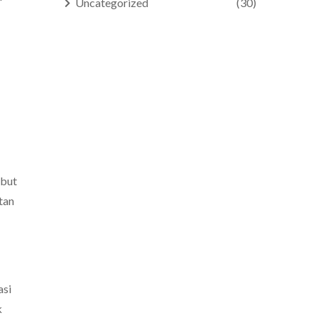
Uncategorized
(30)
ebut
tan
asi
k