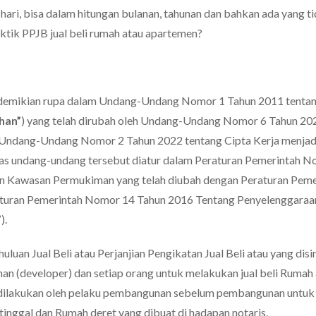
n hari, bisa dalam hitungan bulanan, tahunan dan bahkan ada yang t
aktik PPJB jual beli rumah atau apartemen?
 sedemikian rupa dalam Undang-Undang Nomor 1 Tahun 2011 tenta
han”
) yang telah dirubah oleh Undang-Undang Nomor 6 Tahun 20
 Undang-Undang Nomor 2 Tahun 2022 tentang Cipta Kerja menjad
atas undang-undang tersebut diatur dalam Peraturan Pemerintah 
n Kawasan Permukiman yang telah diubah dengan Peraturan Peme
turan Pemerintah Nomor 14 Tahun 2016 Tentang Penyelenggaraa
”
).
luan Jual Beli atau Perjanjian Pengikatan Jual Beli atau yang dis
n (developer) dan setiap orang untuk melakukan jual beli Rumah
at dilakukan oleh pelaku pembangunan sebelum pembangunan untu
inggal dan Rumah deret yang dibuat di hadapan notaris
.