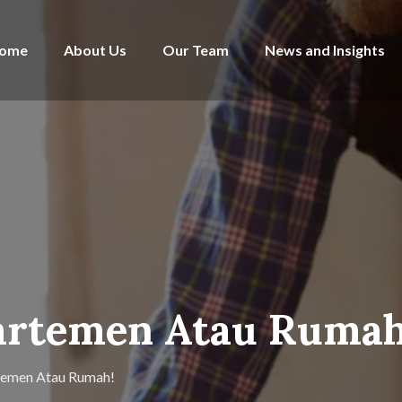
ome
About Us
Our Team
News and Insights
partemen Atau Rumah
temen Atau Rumah!