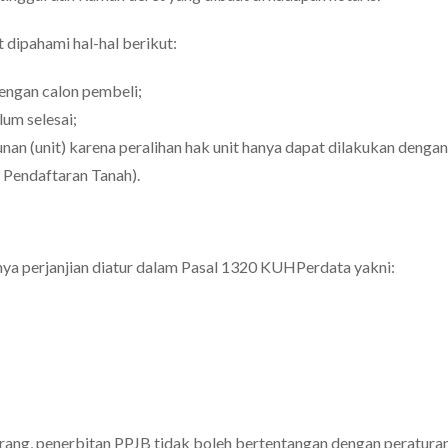
 dipahami hal-hal berikut:
engan calon pembeli;
lum selesai;
nan (unit) karena peralihan hak unit hanya dapat dilakukan denga
 Pendaftaran Tanah).
nya perjanjian diatur dalam Pasal 1320 KUHPerdata yakni:
arang, penerbitan PPJB tidak boleh bertentangan dengan peratura