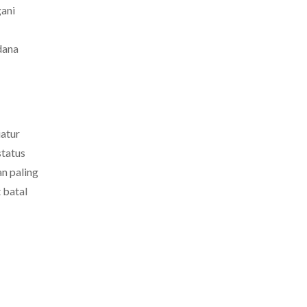
gani
dana
iatur
status
n paling
 batal