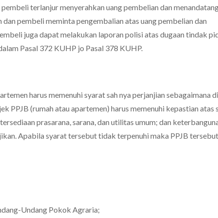
al pembeli terlanjur menyerahkan uang pembelian dan menandatan
n dan pembeli meminta pengembalian atas uang pembelian dan
pembeli juga dapat melakukan laporan polisi atas dugaan tindak pi
 dalam Pasal 372 KUHP jo Pasal 378 KUHP.
artemen harus memenuhi syarat sah nya perjanjian sebagaimana d
k PPJB (rumah atau apartemen) harus memenuhi kepastian atas 
ersediaan prasarana, sarana, dan utilitas umum; dan keterbanguna
jikan. Apabila syarat tersebut tidak terpenuhi maka PPJB tersebut
dang-Undang Pokok Agraria;