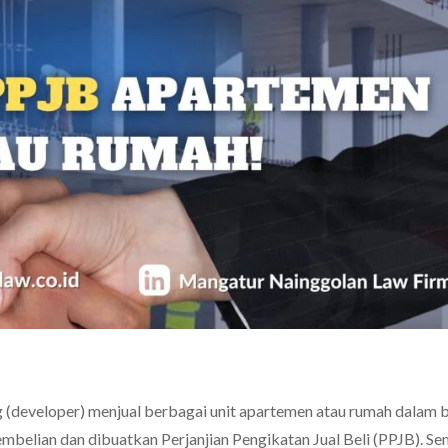
g (developer) menjual berbagai unit apartemen atau rumah dalam 
belian dan dibuatkan Perjanjian Pengikatan Jual Beli (PPJB). S