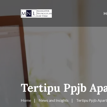
H
Tertipu Ppjb A
Home
News and Insights
Tertipu Ppjb Apar