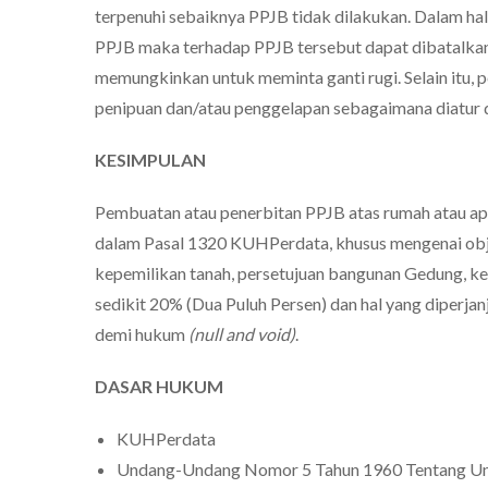
terpenuhi sebaiknya PPJB tidak dilakukan. Dalam h
PPJB maka terhadap PPJB tersebut dapat dibatalka
memungkinkan untuk meminta ganti rugi. Selain itu, 
penipuan dan/atau penggelapan sebagaimana diatur
KESIMPULAN
Pembuatan atau penerbitan PPJB atas rumah atau ap
dalam Pasal 1320 KUHPerdata, khusus mengenai obje
kepemilikan tanah, persetujuan bangunan Gedung, ket
sedikit 20% (Dua Puluh Persen) dan hal yang diperjan
demi hukum
(null and void)
.
DASAR HUKUM
KUHPerdata
Undang-Undang Nomor 5 Tahun 1960 Tentang Un