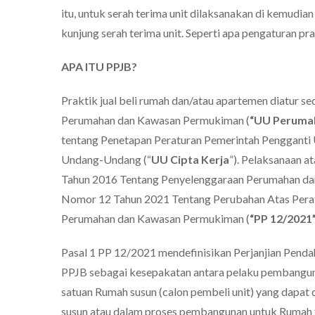
itu, untuk serah terima unit dilaksanakan di kemudia
kunjung serah terima unit. Seperti apa pengaturan pr
APA ITU PPJB?
Praktik jual beli rumah dan/atau apartemen diatur
Perumahan dan Kawasan Permukiman (
“UU Peruma
tentang
Penetapan Peraturan Pemerintah Pengganti
Undang-Undang (“
UU Cipta Kerja
”). Pelaksanaan 
Tahun 2016 Tentang Penyelenggaraan Perumahan da
Nomor 12 Tahun 2021 Tentang Perubahan Atas Pera
Perumahan dan Kawasan Permukiman (
“PP 12/2021
Pasal 1 PP 12/2021 mendefinisikan Perjanjian Pendahu
PPJB sebagai kesepakatan antara pelaku pembanguna
satuan Rumah susun (calon pembeli unit) yang dap
susun atau dalam proses pembangunan untuk Rumah t