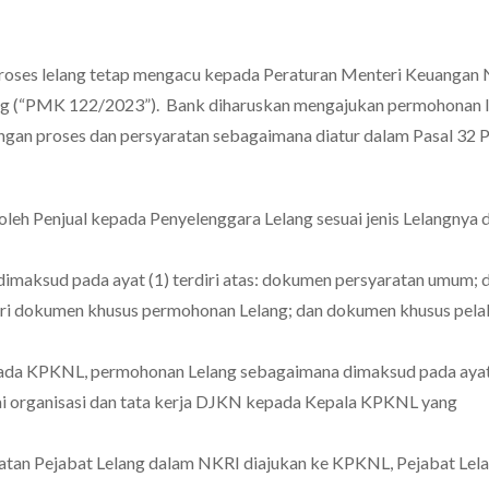
proses lelang tetap mengacu kepada Peraturan Menteri Keuangan
ng (“PMK 122/2023”). Bank diharuskan mengajukan permohonan l
gan proses dan persyaratan sebagaimana diatur dalam Pasal 32
oleh Penjual kepada Penyelenggara Lelang sesuai jenis Lelangnya d
maksud pada ayat (1) terdiri atas: dokumen persyaratan umum; 
dari dokumen khusus permohonan Lelang; dan dokumen khusus pel
 pada KPKNL, permohonan Lelang sebagaimana dimaksud pada ayat
ai organisasi dan tata kerja DJKN kepada Kepala KPKNL yang
batan Pejabat Lelang dalam NKRI diajukan ke KPKNL, Pejabat Lel