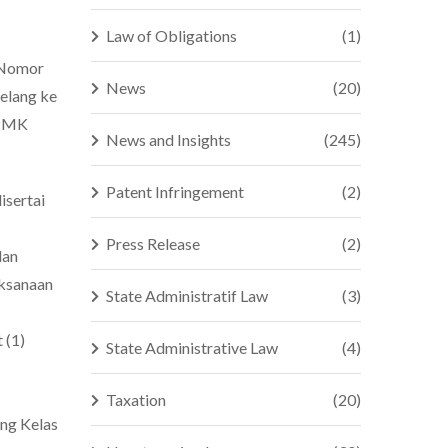
Law of Obligations
(1)
 Nomor
News
(20)
elang ke
 PMK
News and Insights
(245)
Patent Infringement
(2)
isertai
Press Release
(2)
dan
aksanaan
State Administratif Law
(3)
 (1)
State Administrative Law
(4)
Taxation
(20)
ang Kelas