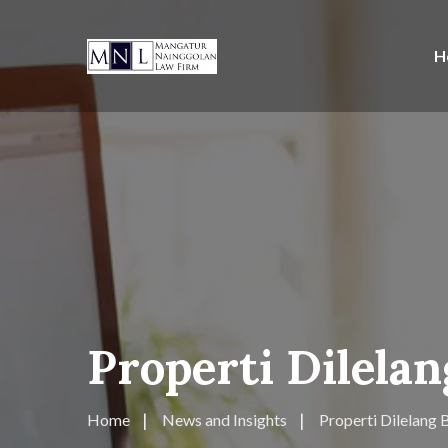
H
Properti Dilelan
Home
News and Insights
Properti Dilelang B