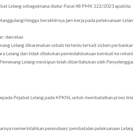
ejabat Lelang sebagaimana diatur Pasal 48 PMK 122/2023 apabila:
itanggulangi hingga berakhirnya jam kerja pada pelaksanaan Lela
r; dan/atau
ang Lelang dikarenakan sebab tertentu terkait sistem perbanka
ara Lelang dan tidak dilakukan pemindahbukuan kembali ke reken
h Pemenang Lelang meskipun telah diberitahukan oleh Penyelengga
pada Pejabat Lelang pada KPKNL untuk membatalkan proes lel
marnya memerintahkan penundaan/ pembatalan pelaksanaan Lelang