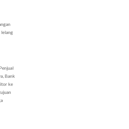
rangan
 lelang
Penjual
ya, Bank
itor ke
tujuan
ga