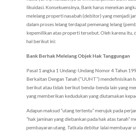
likuidasi. Konsekuensinya, Bank harus menekan angk
melelang properti nasabah (debitor) yang menjadi ja
dalam proses lelang terdapat pemenang lelang (pembel
kepemilikan atas properti tersebut. Oleh karena itu, 
hal berikut ini:
Bank Berhak Melelang Objek Hak Tanggungan
Pasal 1 angka 1 Undang-Undang Nomor 4 Tahun 199
Berkaitan Dengan Tanah (“UUHT”) mendefinisikan ha
berikut atau tidak berikut benda-benda lain yang me
yang memberikan kedudukan yang diutamakan kepada k
Adapun maksud “utang tertentu” merujuk pada perjanj
“hak jaminan yang diebankan pada hak atas tanah” mer
pembayaran utang. Tatkala debitur lalai membayar ut