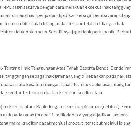
a NPL salah satunya dengan cara melakuan eksekusi hak tanggung
minan, dimana hasil penjualan dijadikan sebagai pembayaran utang
i) dan terbit risalah lelang maka debitor telah kehilangan hak
debitor tidak boleh acuh. Sebaliknya juga tidak perlu panik. Perhat
6 Tentang Hak Tanggungan Atas Tanah Beserta Benda-Benda Ya
k tanggungan sebagai hak jaminan yang dibebankan pada hak ata
rupakan satu kesatuan dengan tanah itu, untuk pelunasan utang ter
reditor tertentu terhadap kreditor-kreditor lain.
ian kredit antara Bank dengan penerima pinjaman (debitor). Seme
ujuk pada tanah (properti) milik debitor yang dijadikan jaminan
ang maka kreditor dapat menjual properti tersebut melalui lelang