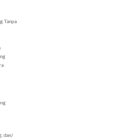
ng Tanpa
n
ing
ra
ang
; dan/