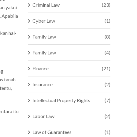
Criminal Law
(23)
an yakni
. Apabila
Cyber Law
(1)
ikan hal-
Family Law
(8)
Family Law
(4)
Finance
(21)
ng
s tanah
Insurance
(2)
tentu,
Intellectual Property Rights
(7)
ntara itu
Labor Law
(2)
.
Law of Guarantees
(1)