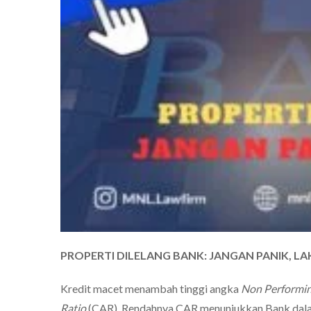
PROPERTI DILELANG BANK: JANGAN PANIK, LA
Kredit macet menambah tinggi angka
Non Performi
Ratio
(CAR). Rendahnya CAR menunjukkan Bank dalam 