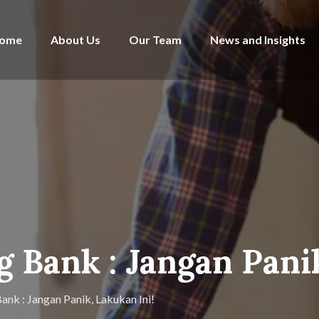
ome
About Us
Our Team
News and Insights
g Bank : Jangan Pani
ank : Jangan Panik, Lakukan Ini!