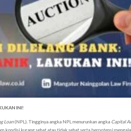
KUKAN INI!
ng Loan
(NPL). Tingginya angka NPL menurunkan angka
Capital 
kondisi kurang sehat atau tidak sehat serta berpotensi mengal